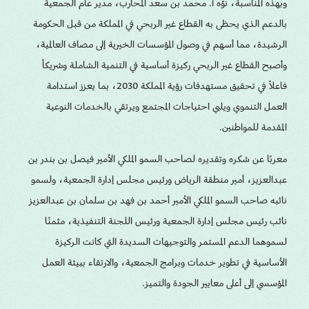
وبهذه المناسبة، نوّه أ. محمد بن سعد المحارب، مدير عام الجمعية
بالدعم الذي يحظى به القطاع غير الربحي في المملكة من قبل الحكومة
الرشيدة، مما أسهم في وصول المؤسسات الخيرية إلى مصاف العالمية،
وأصبح القطاع غير الربحي ركيزة أساسية في التنمية الشاملة وشريكاً
فاعلاً في تحقيق مستهدفات رؤية المملكة 2030، بما يعزز استدامة
العمل التنموي ويلبي احتياجات المجتمع ويرتقي بالخدمات النوعية
المقدمة للمواطنين.
معربًا عن شكره وتقديره لصاحب السمو الملكي الأمير فيصل بن بندر بن
عبدالعزيز، أمير منطقة الرياض ورئيس مجلس إدارة الجمعية، ولسمو
نائبه صاحب السمو الملكي الأمير أحمد بن فهد بن سلمان بن عبدالعزيز
نائب رئيس مجلس إدارة الجمعية ورئيس اللجنة التنفيذية، مثمنًا
لسموهما الدعم المستمر والتوجيهات السديدة التي كانت الركيزة
الأساسية في تطوير خدمات وبرامج الجمعية، والارتقاء ببيئة العمل
المؤسسي إلى أعلى معايير الجودة والتميز.