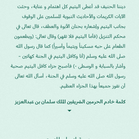
ديننا الحنيف قد أعطى اليتيم كل اهتمام و عناية، وحثت
الآيات الكريمات والأحاديث النبوية المسلمين على الوقوف
بجانب اليتيم وإشعاره بحنان الأبوة والعطف، قال تعالى في
محكم التنزيل (فأما اليتيم فلا تقهر) وقال تعالى: (ويطعمون
الطعام على حبه مسكيناً ويتيماً وأسيراً) كما قال رسول الله
صلى الله عليه وسلم (أنا وكافل اليتيم في الجنة كهاتين –
وأشار بالسبابة و الوسطى -) فأصبح جزاء كافل اليتيم صحبة
رسول الله صلى الله عليه وسلم في الجنة، أسأل الله تعالى
أن نفوز جميعاً بهذا الجزاء العظيم.
كلمة خادم الحرمين الشريفين الملك سلمان بن عبدالعزيز