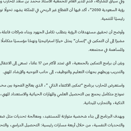
وفي سياق المشاركة، قدّم المدير العام للجمعية الأستاذ محمد بن سعد المحارب 
رؤية السعودية 2030”، أكد فيها أن القطاع غير الربحي في المملكة يشهد 
رئيسيًا للتنمية.
وأوضح أن تحقيق مستهدفات الرؤية يتطلب تكامل الجهود وبناء شراكات فاعلة، ب
مشيرًا إلى أن التمكين في “إنسان” يمثل خيارًا استراتيجيًا ونهجًا مؤسسيًا متكاملًا
والمساهمة في مجتمعه.
وبيّن أن برامج التمكين بالجمعية، التي تمتد ل
والتدريب وربطهم بجهات التعليم والتوظيف، إلى جانب التوجيه والإرشاد المهني.
واستعرض المحارب برنامج “تمكين الاكتفاء الذاتي ”، الذي يعالج الفجوة بين 
نموذج متكامل يجمع بين التحصيل العلمي والمهارات الحياتية والاستعداد المهني،
الذكية، والتجارب الميدانية.
ويهدف البرنامج إلى بناء شخصية متوازنة للمستفيد، ومعالجة تحديات مثل ضع
والتحديات النفسية، من خلال أربعة مسارات رئيسية: التحصيل الدراسي، والتحضي