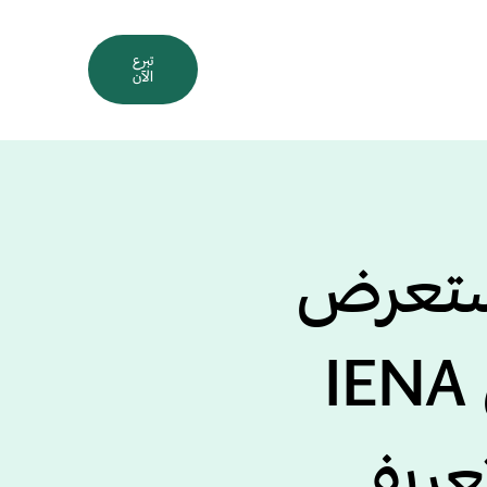
كز الإعلامي
قياس الرضى
تبرع
الآن
ستعرض
تجربتها في معرض IENA
عريفي