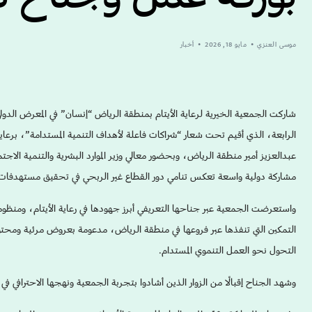
موسى العنزي
مايو 18, 2026
أخبار
الرابعة، الذي أقيم تحت شعار “شراكات فاعلة لأهداف التنمية المستدامة”، برعاي
عبدالعزيز أمير منطقة الرياض، وبحضور معالي وزير الموارد البشرية والتنمية ال
مشاركة دولية واسعة تعكس تنامي دور القطاع غير الربحي في تحقيق مستهدفات رؤية
واستعرضت الجمعية عبر جناحها التعريفي أبرز جهودها في رعاية الأيتام، ومنظوم
التمكين التي تنفذها عبر فروعها في منطقة الرياض، مدعومة بعروض مرئية ومحت
التحول نحو العمل التنموي المستدام.
وشهد الجناح إقبالًا من الزوار الذين أشادوا بتجربة الجمعية ونهجها الاحترافي في