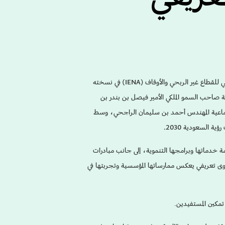
شاركت الجمعية الخيرية لرعاية الأيتام بمنطقة الرياض “إنسان” في المعرض الدولي للقطاع غير الربحي والأوقاف (IENA) في نسخته
ة صاحب السمو الملكي الأمير فيصل بن بندر بن
اجتماعية المهندس أحمد بن سليمان الراجحي، وسط
 السعودية 2030.
ة خدماتها وبرامجها التنموية، إلى جانب مبادرات
وى تعريفي يعكس ممارساتها المؤسسية وتجربتها في
 تمكين المستفيدين
.