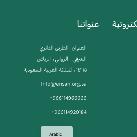
ترونية
عنواننا
العنوان: الطريق الدائري
الشرقي، الروابي، الرياض
١٤٢١٥، المملكة العربية السعودية
Info@ensan.org.sa
966114966666+
966114920184+
Arabic