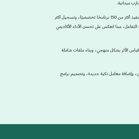
رب ميدانية.
وحقق البرنامج نتائج ملموسة، حيث استفاد منه أكثر من 5,600 مستفيد، مع تنفيذ أكثر من 150 برنامجًا تخصصيًا، وتسجيل أكثر
 ذكية أسهمت في مضاعفة التفاعل، مما انعكس على تحسن الأداء الأكاديمي
 وقياس الأثر بشكل منهجي، وبناء ملفات شاملة
ادة عدد المستفيدين، وإضافة معامل ذكية جديدة، وتصميم برامج