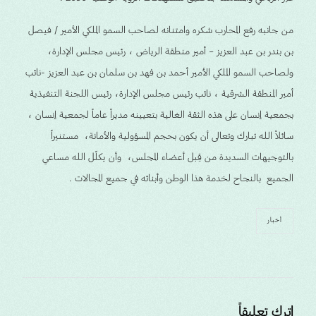
من جانبه رفع المحارب شكره وامتنانه لصاحب السمو الملكي الأمير / فيصل
بن بندر بن عبد العزيز – أمير منطقة الرياض ، رئيس مجلس الإدارة،
ولصاحب السمو الملكي الأمير أحمد بن فهد بن سلمان بن عبد العزيز -نائب
أمير المنطقة الشرقية ، نائب رئيس مجلس الإدارة، رئيس اللجنة التنفيذية
بجمعية إنسان على هذه الثقة الغالية بتعيينه مديراً عاماً لجمعية إنسان ،
سائلاً الله تبارك وتعالى أن يكون بحجم المسؤولية والأمانة، مستنيراً
بالتوجيهات السديدة من قِبل أعضاء المجلس، وأن يكلّل الله مساعي
الجميع بالنجاح لخدمة هذا الوطن وأبنائه في جميع المجالات .
أخبار
اترك تعليقاً