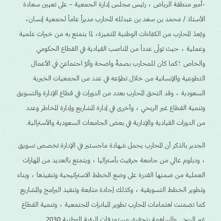
-أمير منطقة الرياض ، رئيس مجلس إدارة الجمعية – على تعيين سعادة
الأستاذ / محمد بن سعد بن عبدلله المحارب مديراً عاماً لجمعية إنسان،
ويُعدّ المحارب من الكفاءات الوطنية المتميزة، لما يتمتع به من خبرات علمية
وعملية ، حيث تولّى عدداً من المناصب القيادية في القطاع الحكومي
والخاص ؛كما كان للمحارب بصمةٌ واضحة وأثرٌ اجتماعيّ في الأعمال
التطوعية والإنسانية من خلال تطوّعه في عدد من الجمعيات الخيرية
السعودية ، وقد التحق المحارب بعدد من الدورات في قطاع الإدارة والتسويق
وتنمية القطاع غير الربحي ، وأخرى في إدارة المشاريع وإدارة المخاطر وعدد
من الدورات القيادية والإدارية في بعض الجامعات السعودية والأسترالية.
الجدير بالذكر أن المحارب يحمل شهادة ماجستير في الإدارة تخصص تسويق
، ودبلوم عالي من جامعة جرفيث بأستراليا ، ويتمتع بالعديد من المهارات
العملية من ضمنها القدرة على وضع الخطط الاستراتيجية وتنفيذها ، وبناء
وتطوير الخطط التسويقية ، وكذلك إجادة متابعة وتنفيذ البرامج والمشاريع
كما تضمنت اهتمامات المحارب تطوير المبادرات المجتمعية ، وتنمية القطاع
غير الربحي والمساهمة بتحقيق مستهدفات الرؤية الوطنية 2030 .